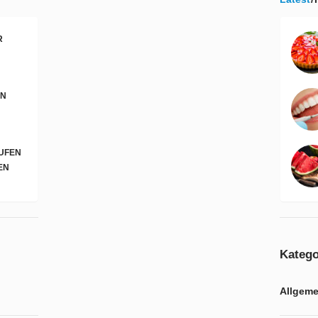
G
LN
UFEN
N
Katego
Allgeme