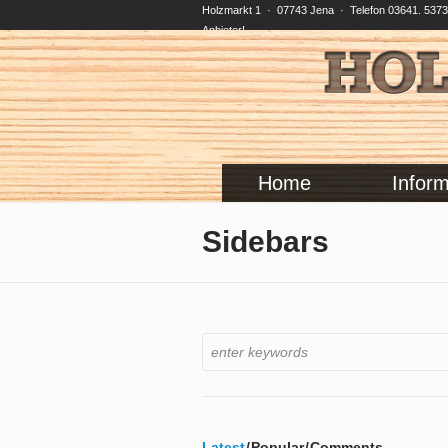
Holzmarkt 1 · 07743 Jena · Telefon 03641. 5373-
Anbieter!
Home
Inform
Sidebars
Latest
Popular
Comments