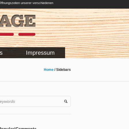
Öffnungszeiten unserer verschiedenen
s
Impressum
Home
/
Sidebars
Popular
Comments